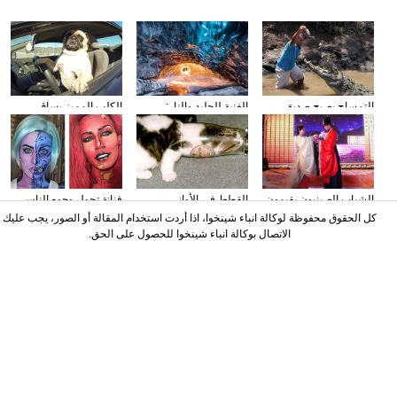
التمساح يصبح صديق
الغنية للجليد والنار:
الكلب المميز يساق
الناس في كوستا ريكا
المصور يلتقط صورا في
السيارات
الأنهار الجليدية
الشباب الصينيون يقيمون
القطط في الأواني
فنانة تحول وجوه الناس
حفل الزفاف وفقا لطريقة
الزجاجية
إلى الشخصيات الكرتونية
كل الحقوق محفوظة لوكالة انباء شينخوا، اذا أردت استخدام المقالة أو الصور، يجب عليك
"أسرة هان"
باستخدام الماكياج
الاتصال بوكالة انباء شينخوا للحصول على الحق.