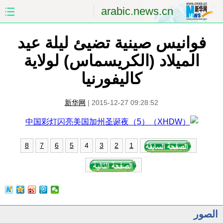
arabic.news.cn
فوانيس صينية تضيئ ليلة عيد
الصفحة الأولى
الصين
الميلاد (الكريسماس) لولاية
العالم
الشرق الأوسط
كاليفورنيا
الصين والعالم العربي
الاقتصاد
新华网
|
2015-12-27 09:28:52
الثقافة والتعليم
العلوم والصحة
السياحة والبيئة
الرياضة
4
8
7
6
5
3
2
1
الصور
مؤتمر صحفى للخارجية
الصور