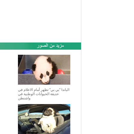
الباندا "بي بي" تظهر أمام الاعلام في
حديقة الحيوانات الوطنية في
واشنطن