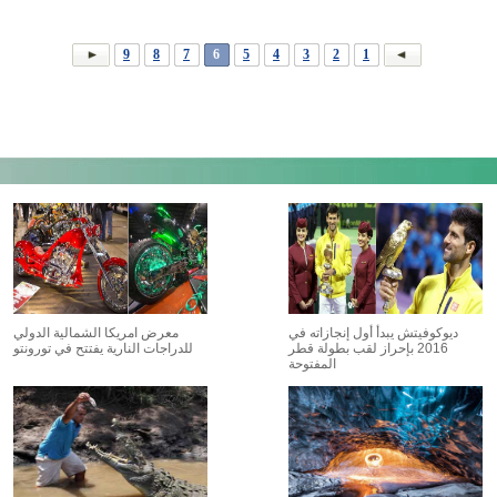
9
8
7
6
5
4
3
2
1
ديوكوفيتش يبدأ أول إنجازاته في
معرض امريكا الشمالية الدولي
2016 بإحراز لقب بطولة قطر
للدراجات النارية يفتتح في تورونتو
المفتوحة