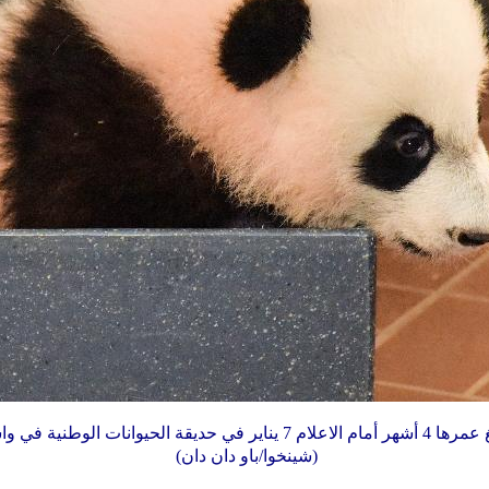
تظهر الباندا الصغيرة "بي بي" البالغ عمرها 4 أشهر أمام الاعلام 7 يناير ف
(شينخوا/باو دان دان)