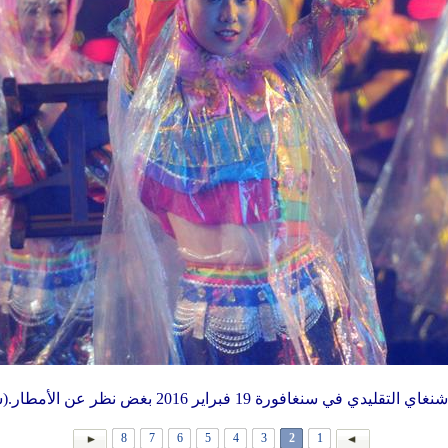
ورة 19 فبراير 2016 بغض نظر عن الأمطار.(شينخوا/دنغ تشي وي)
8
7
6
5
4
3
2
1