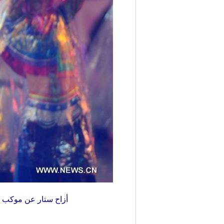
أزاح ستار عن موكب شنغاي التقليدي في سنغاف