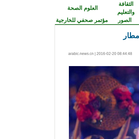
الثقافة
العلوم الصحة
والتعليم
الصور
مؤتمر صحفي للخارجية
مطار
arabic.news.cn
|
2016-02-20 08:44:48