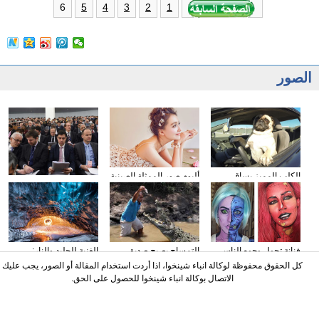
6
5
4
3
2
1
الصور
الكلب المميز يساق
ألبوم صور الممثلة الصينية
وسائل الإعلام الأجنبية
السيارات
سون تشيان
تولي اهتمامها بتقرير عمل
الحكومة
فنانة تحول وجوه الناس
التمساح يصبح صديق
الغنية للجليد والنار:
إلى الشخصيات الكرتونية
الناس في كوستا ريكا
المصور يلتقط صورا في
كل الحقوق محفوظة لوكالة انباء شينخوا، اذا أردت استخدام المقالة أو الصور، يجب عليك
باستخدام الماكياج
الأنهار الجليدية
الاتصال بوكالة انباء شينخوا للحصول على الحق.