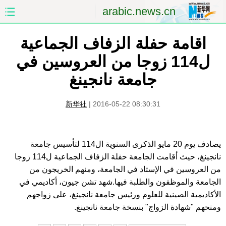
arabic.news.cn
اقامة حفلة الزفاف الجماعية
الصفحة الأولى
الصين
ل114 زوجا من العروسين في
العالم
الشرق الأوسط
جامعة نانجينغ
الصين والعالم العربي
الاقتصاد
新华社
|
2016-05-22 08:30:31
الثقافة والتعليم
العلوم والصحة
السياحة والبيئة
الرياضة
يصادف يوم 20 مايو الذكرى السنوية ال114 لتأسيس جامعة
نانجينغ، حيث أقامت الجامعة حفلة الزفاف الجماعية ل114 زوجا
الصور
مؤتمر صحفى للخارجية
من العروسين في الإستاد في الجامعة، ومنهم الخريجون من
الجامعة والموظفون والطلبة فيها.شهد تشن جيون، أكاديمي في
الأكاديمية الصينية للعلوم ورئيس جامعة نانجينغ، على زواجهم
ومنحهم "شهادة الزواج" بنسخة جامعة نانجينغ.