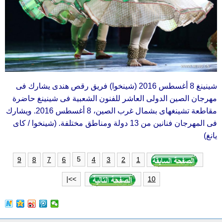
شينينغ 8 أغسطس 2016 (شينخوا) فريق رقص هندى يشارك فى
مهرجان الصين الدولى العاشر للفنون الشعبية فى شينينغ حاضرة
مقاطعة تشينغهاى بشمال غرب الصين، 8 أغسطس 2016. ويشارك
فى المهرجان فنانين من 13 دولة ومناطق مختلفة. (شينخوا / كاى
يانغ)
5
9
8
7
6
4
3
2
1
>>|
10