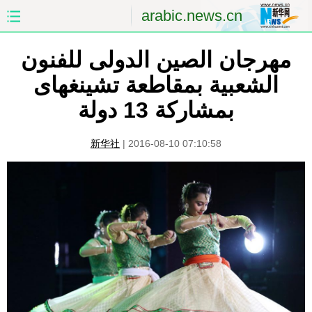
arabic.news.cn
مهرجان الصين الدولى للفنون
الصفحة الأولى
الصين
الشعبية بمقاطعة تشينغهاى
العالم
الشرق الأوسط
بمشاركة 13 دولة
الصين والعالم العربي
الاقتصاد
新华社
|
2016-08-10 07:10:58
الثقافة والتعليم
العلوم والصحة
السياحة والبيئة
الرياضة
الصور
مؤتمر صحفى للخارجية