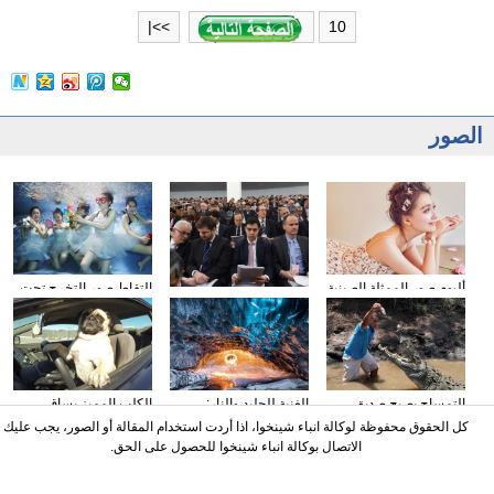
10
>>|
الصور
ألبوم صور الممثلة الصينية
التقاط صور التخرج تحت
وسائل الإعلام الأجنبية
سون تشيان
المياه
تولي اهتمامها بتقرير عمل
الحكومة
التمساح يصبح صديق
الغنية للجليد والنار:
الكلب المميز يساق
الناس في كوستا ريكا
المصور يلتقط صورا في
السيارات
كل الحقوق محفوظة لوكالة انباء شينخوا، اذا أردت استخدام المقالة أو الصور، يجب عليك
الأنهار الجليدية
الاتصال بوكالة انباء شينخوا للحصول على الحق.