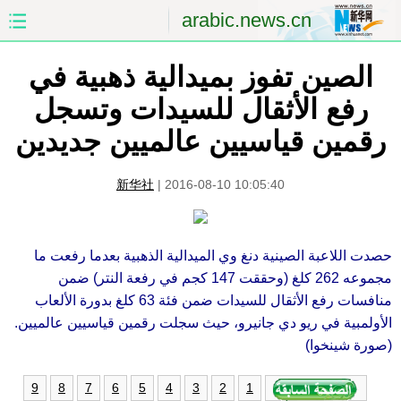
arabic.news.cn
الصين تفوز بميدالية ذهبية في
الصفحة الأولى
الصين
رفع الأثقال للسيدات وتسجل
العالم
الشرق الأوسط
رقمين قياسيين عالميين جديدين
الصين والعالم العربي
الاقتصاد
新华社
|
2016-08-10 10:05:40
الثقافة والتعليم
العلوم والصحة
السياحة والبيئة
الرياضة
حصدت اللاعبة الصينية دنغ وي الميدالية الذهبية بعدما رفعت ما
مجموعه 262 كلغ (وحققت 147 كجم في رفعة النتر) ضمن
الصور
مؤتمر صحفى للخارجية
منافسات رفع الأثقال للسيدات ضمن فئة 63 كلغ بدورة الألعاب
الأولمبية في ريو دي جانيرو، حيث سجلت رقمين قياسيين عالميين.
(صورة شينخوا)
9
8
7
6
5
4
3
2
1