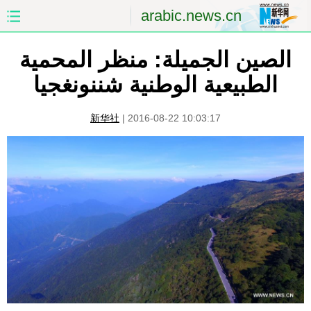
arabic.news.cn
الصين الجميلة: منظر المحمية
الصفحة الأولى
الصين
الطبيعية الوطنية شننونغجيا
العالم
الشرق الأوسط
新华社
|
2016-08-22 10:03:17
الصين والعالم العربي
الاقتصاد
الثقافة والتعليم
العلوم والصحة
السياحة والبيئة
الرياضة
الصور
مؤتمر صحفى للخارجية