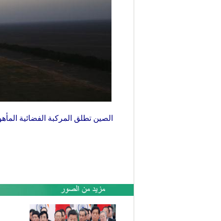
الصين تطلق المركبة الفضائية المأهولة شنتشو- 11 اليوم الاثنين والمخطط لها أن تلتحم بالمختبر الفضا