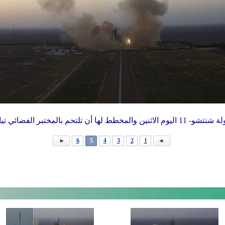
ئي تيانقونغ-2. (شينخوا/لي قانغ)
6
5
4
3
2
1