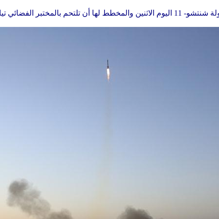
تيانقونغ-2. (شينخوا/جيو تشن هوا)