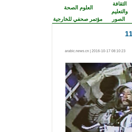
الثقافة
العلوم الصحة
والتعليم
الصور
مؤتمر صحفي للخارجية
arabic.news.cn
|
2016-10-17 08:10:23