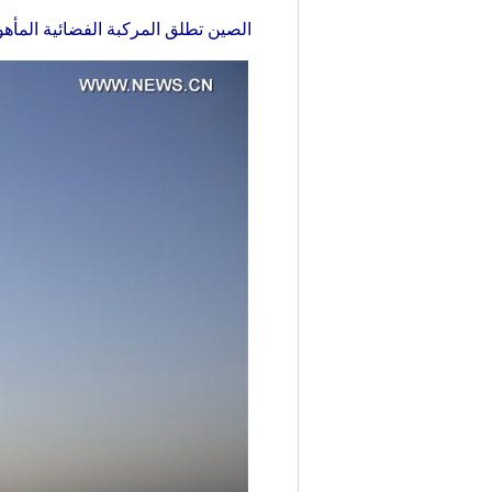
الصين تطلق المركبة الفضائية المأهولة شنتشو- 11 اليوم الاثنين والمخطط لها أن تلتحم بالمختبر الفضائي 