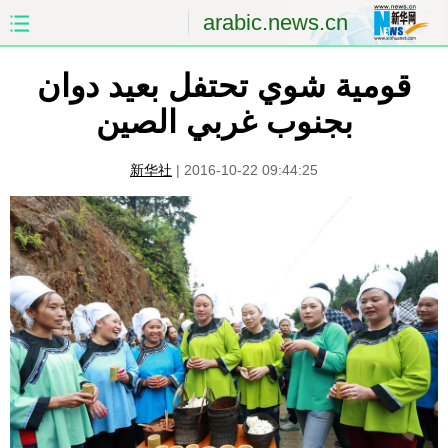
arabic.news.cn
قومية شوي تحتفل بعيد دوان
الصفحة الأولى
الصين
بجنوب غربي الصين
العالم
الشرق الأوسط
新华社
|
2016-10-22 09:44:25
الصين والعالم العربي
الاقتصاد
الثقافة والتعليم
العلوم والصحة
السياحة والبيئة
الرياضة
الصور
مؤتمر صحفى للخارجية