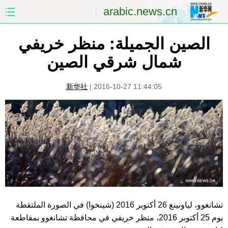
arabic.news.cn
الصين الجميلة: منظر خريفي
الصفحة الأولى
الصين
شمال شرقي الصين
العالم
الشرق الأوسط
新华社
|
2016-10-27 11:44:05
الصين والعالم العربي
الاقتصاد
الثقافة والتعليم
العلوم والصحة
السياحة والبيئة
الرياضة
الصور
مؤتمر صحفى للخارجية
تشانغوو، لياونينغ 26 أكتوبر 2016 (شينخوا) في الصورة الملتقطة
يوم 25 أكتوبر 2016، منظر خريفي في محافظة تشانغوو بمقاطعة