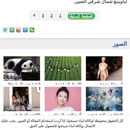
لياونينغ شمال شرقي الصين.
4
3
2
1
الصور
أسبوع الموضة في
الأعمال الزراعية في
الباندا تجذب الزوار خلال
نيويورك
فصل الخريف
عطلة العيد الوطني
الصيني
التقاط صور التخرج تحت
ألبوم الصور للممثلة
اللاجئون الصغار فى
المياه
الصينية نينغ شين
دمشق بسوريا
كل الحقوق محفوظة لوكالة انباء شينخوا، اذا أردت استخدام المقالة أو الصور، يجب عليك
الاتصال بوكالة انباء شينخوا للحصول على الحق.