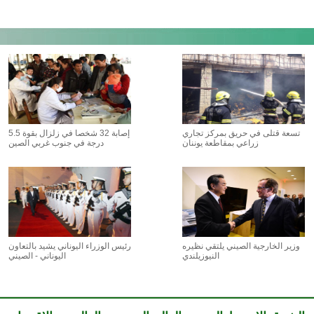
تسعة قتلى في حريق بمركز تجاري
إصابة 32 شخصا في زلزال بقوة 5.5
زراعي بمقاطعة يوننان
درجة في جنوب غربي الصين
وزير الخارجية الصيني يلتقي نظيره
رئيس الوزراء اليوناني يشيد بالتعاون
النيوزيلندي
اليوناني - الصيني