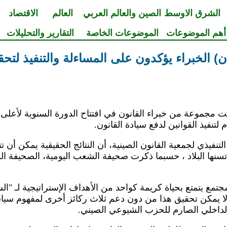
الشرق الاوسط
الصين والعالم العربي
العالم
الاقتصاد
أهم الموضوعات
الموضوعات الخاصة
التقارير والتحليلات
ان) الخبراء يؤكدون على المساءلة والتنفيذ لتحق
201 (شينخوا) حثت مجموعة من خبراء القانون في افتتاح الدورة السنوية 
لتنفيذ القوانين لدفع سيادة القانون.
لتنفيذي لجمعية القانون الصينية، أن النتائج الحقيقية يمكن أن
 تسنها البلاد ، حسبما ذكرت صحيفة الشعب اليومية، الصحيفة ا
جتمع يتمتع بحياة كريمة كواحد من الأهداف الإستراتيجية لـ "الشم
لا يمكن تحقيق هذا من دون دعم ثلاث ركائز أخرى لمفهوم سيا
الداخلي الصارم للحزب الشيوعي الصيني.