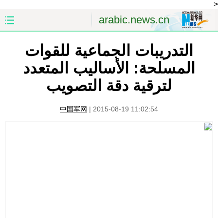
<
arabic.news.cn
التدريبات الجماعية للقوات
الصفحة الأولى
الصين
المسلحة: الأساليب المتعدد
العالم
الشرق الأوسط
لترقية دقة التصويب
الصين والعالم العربي
الاقتصاد
中国军网
|
2015-08-19 11:02:54
الثقافة والتعليم
العلوم والصحة
السياحة والبيئة
الرياضة
الصور
مؤتمر صحفى للخارجية