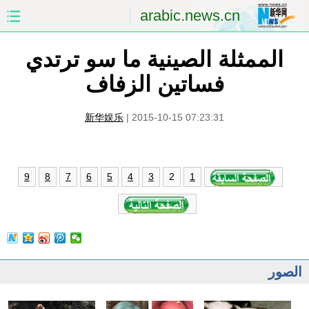
arabic.news.cn
الممثلة الصينية ما سو ترتدي
الصفحة الأولى
الصين
فساتين الزفاف
العالم
الشرق الأوسط
新华娱乐
|
2015-10-15 07:23:31
الصين والعالم العربي
الاقتصاد
الثقافة والتعليم
العلوم والصحة
2
9
8
7
6
5
4
3
1
السياحة والبيئة
الرياضة
الصور
مؤتمر صحفى للخارجية
الصور