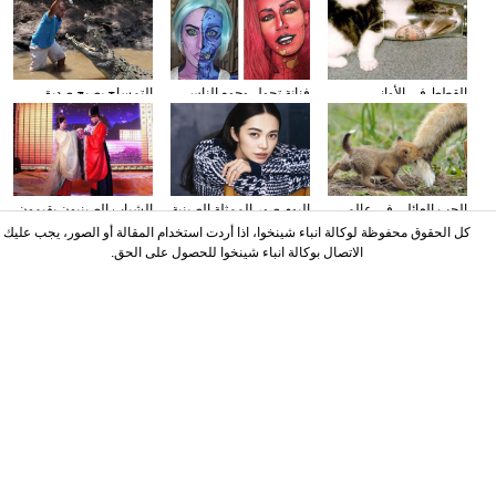
القطط في الأواني
فنانة تحول وجوه الناس
التمساح يصبح صديق
الزجاجية
إلى الشخصيات الكرتونية
الناس في كوستا ريكا
باستخدام الماكياج
الحب العائلي في عالم
البوم صور الممثلة الصينية
الشباب الصينيون يقيمون
الحيوان
ياو تشن على مجلة
حفل الزفاف وفقا لطريقة
كل الحقوق محفوظة لوكالة انباء شينخوا، اذا أردت استخدام المقالة أو الصور، يجب عليك
"أسرة هان"
الاتصال بوكالة انباء شينخوا للحصول على الحق.