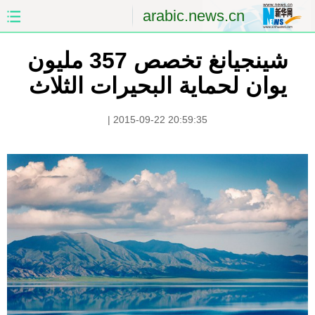
arabic.news.cn
شينجيانغ تخصص 357 مليون
الصفحة الأولى
الصين
يوان لحماية البحيرات الثلاث
العالم
الشرق الأوسط
|
2015-09-22 20:59:35
الصين والعالم العربي
الاقتصاد
الثقافة والتعليم
العلوم والصحة
السياحة والبيئة
الرياضة
الصور
مؤتمر صحفى للخارجية