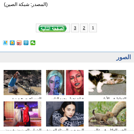
(المصدر: شبكة الصين)
1
3
2
الصور
القطط في الأواني
فنانة تحول وجوه الناس
التمساح يصبح صديق
الزجاجية
إلى الشخصيات الكرتونية
الناس في كوستا ريكا
باستخدام الماكياج
الحب العائلي في عالم
البوم صور الممثلة الصينية
الشباب الصينيون يقيمون