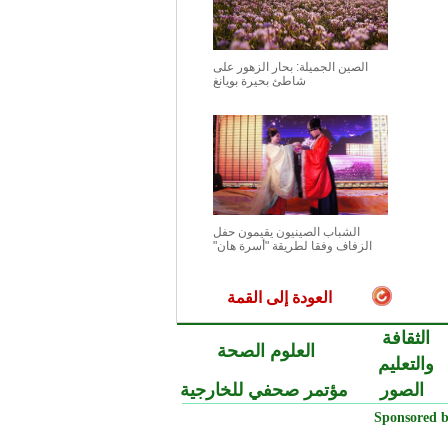
الصين الجميلة: بحار الزهور على
شاطئ بحيرة بويانغ
الشباب الصينيون يقيمون حفل
الزفاف وفقا لطريقة "أسرة هان"
العودة إلى القمة
الثقافة
العلوم الصحة
والتعليم
الصور
مؤتمر صحفي للخارجية
Sponsored b