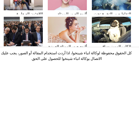
التقاط صور التخرج تحت
ألبوم الصور للممثلة
اللاجئون الصغار فى
المياه
الصينية نينغ شين
دمشق بسوريا
الكلب المميز يساق
ألبوم صور الممثلة الصينية
وسائل الإعلام الأجنبية
السيارات
سون تشيان
كل الحقوق محفوظة لوكالة انباء شينخوا، اذا أردت استخدام المقالة أو الصور، يجب عليك
تولي اهتمامها بتقرير عمل
الاتصال بوكالة انباء شينخوا للحصول على الحق.
الحكومة