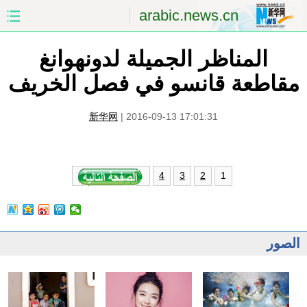
arabic.news.cn
المناظر الجميلة لدونهوانغ
الصفحة الأولى
الصين
مقاطعة قانسو في فصل الخريف
العالم
الشرق الأوسط
新华网
|
2016-09-13 17:01:31
الصين والعالم العربي
الاقتصاد
الثقافة والتعليم
العلوم والصحة
1
4
3
2
السياحة والبيئة
الرياضة
الصور
مؤتمر صحفى للخارجية
الصور