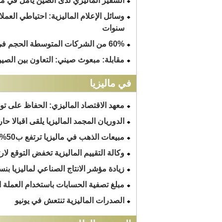
السفير الماليزي لدى الصين يأمل في مزي
سنوات
60% من الشركات المتوسطة الحجم في ماليزيا ترغب توسيع الأعمال في الخارج
مقابلة: مبعوث صيني: التعاون بين الصين
في ماليزيا
معهد الاقتصاد الماليزي: الحفاظ على توق
الدوريان المجمد الماليزيا يلقى اقبالا ح
مبيعات الذهب في ماليزيا ترتفع ب50% بسبب انخفاض قيمة الرنجيت
وكالة التقييم الماليزية تخفض التوقع لارتف
زيادة مؤشر الانتاج الصناعي لماليزيا بنسبة 4.3% في ي
مبلغ تصفية الحسابات باستخدام العملة 
الصدرات الماليزية تنتعش في يونيو