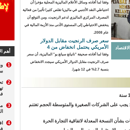
وفقا لما أفادته وسائل الأعلام الماليزية المحلية مؤخرا أن
لشعبية الصينية يضاعف في ماليزيا
احتياطي النقد الأجنبي في ماليزيا تقلص كثيرا تأثيرا من فعالية
المصرف المركزي الماليزي لدعم الرنجيت، ومن التوقع أن
لخريق التقليدي بماليزيا
ينخفض الاحتياطي إلى المستوى الأدنى منذ الأزمة المالية في
آسيان في جنوب الصين
عام 2008.
سعر صرف الرنجيت مقابل الدولار
ه الأصلي لنمو اجمالي الناتج المحلي لماليزيا
الأمريكي يحتمل انخفاض من 4
لاقتصاد
را في السوق الصينية
وفقا لما أفادته صحيفة "نانيانغ سيانغ بو" الماليزية، أن سعر
صرف الرنجيت مقابل الدولار الأمريكي سيجدد الانخفاض
بنسبة 2.7% في 12 شهرا.
ع الاقتصاد الماليزي إلى 5%
صفيات كأس العالم 2018
زي: يجب على الشركات الصغيرة والمتوسطة الحجم تغتنم
نيو
لشعبية الصينية يضاعف في ماليزيا
ت بشأن النسخة المعدلة لاتفاقية التجارة الحرة