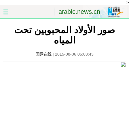
<
arabic.news.cn
صور الأولاد المحبوبين تحت
الصفحة الأولى
الصين
المياه
العالم
الشرق الأوسط
国际在线
|
2015-08-06 05:03:43
الصين والعالم العربي
الاقتصاد
الثقافة والتعليم
العلوم والصحة
السياحة والبيئة
الرياضة
الصور
مؤتمر صحفى للخارجية