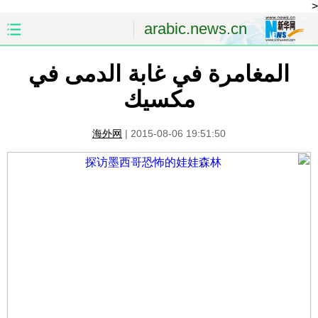
<
arabic.news.cn
المغامرة في غابة الدمى في
الصفحة الأولى
الصين
مكسيك
العالم
الشرق الأوسط
海外网
|
2015-08-06 19:51:50
الصين والعالم العربي
الاقتصاد
الثقافة والتعليم
العلوم والصحة
السياحة والبيئة
الرياضة
الصور
مؤتمر صحفى للخارجية