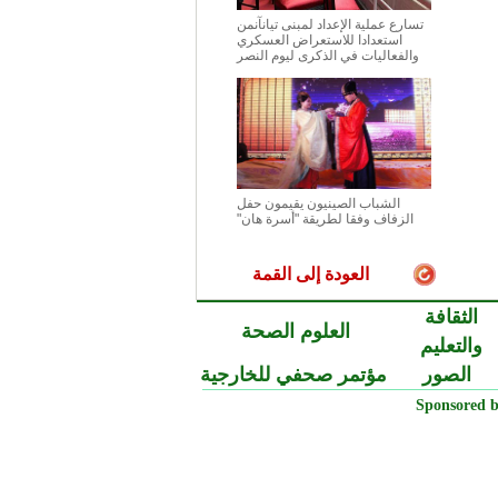
تسارع عملية الإعداد لمبنى تيانآنمن
استعدادا للاستعراض العسكري
والفعاليات في الذكرى ليوم النصر
الشباب الصينيون يقيمون حفل
الزفاف وفقا لطريقة "أسرة هان"
العودة إلى القمة
الثقافة
العلوم الصحة
والتعليم
الصور
مؤتمر صحفي للخارجية
Sponsored b