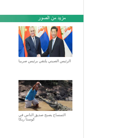
الرئيس الصيني يلتقي برئيس صربيا
التمساح يصبح صديق الناس في
كوستا ريكا