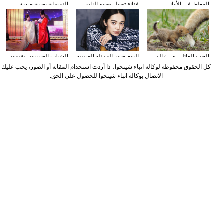
القطط في الأواني
فنانة تحول وجوه الناس
التمساح يصبح صديق
الزجاجية
إلى الشخصيات الكرتونية
الناس في كوستا ريكا
باستخدام الماكياج
الحب العائلي في عالم
البوم صور الممثلة الصينية
الشباب الصينيون يقيمون
الحيوان
ياو تشن على مجلة
حفل الزفاف وفقا لطريقة
كل الحقوق محفوظة لوكالة انباء شينخوا، اذا أردت استخدام المقالة أو الصور، يجب عليك
"أسرة هان"
الاتصال بوكالة انباء شينخوا للحصول على الحق.