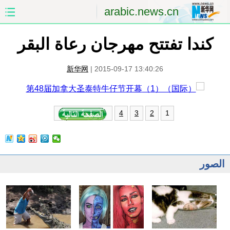
arabic.news.cn
كندا تفتتح مهرجان رعاة البقر
الصفحة الأولى
الصين
العالم
الشرق الأوسط
新华网
|
2015-09-17 13:40:26
الصين والعالم العربي
الاقتصاد
1
4
3
2
الثقافة والتعليم
العلوم والصحة
السياحة والبيئة
الرياضة
الصور
الصور
مؤتمر صحفى للخارجية