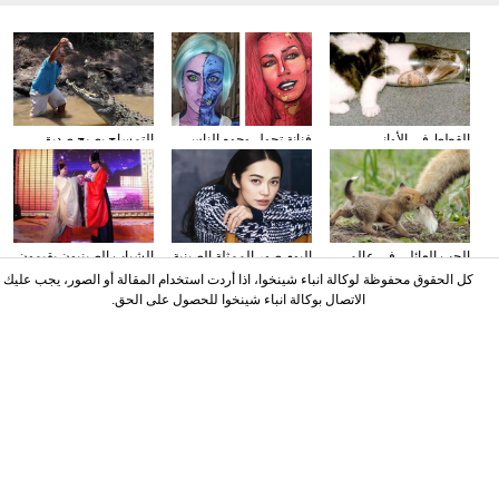
القطط في الأواني
فنانة تحول وجوه الناس
التمساح يصبح صديق
الزجاجية
إلى الشخصيات الكرتونية
الناس في كوستا ريكا
باستخدام الماكياج
الحب العائلي في عالم
البوم صور الممثلة الصينية
الشباب الصينيون يقيمون
الحيوان
ياو تشن على مجلة
حفل الزفاف وفقا لطريقة
كل الحقوق محفوظة لوكالة انباء شينخوا، اذا أردت استخدام المقالة أو الصور، يجب عليك
"أسرة هان"
الاتصال بوكالة انباء شينخوا للحصول على الحق.