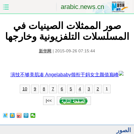
arabic.news.cn
صور الممثلات الصينيات في
الصفحة الأولى
الصين
المسلسلات التلفزيونية وخارجها
العالم
الشرق الأوسط
新华网
|
2015-09-26 07:15:44
الصين والعالم العربي
الاقتصاد
الثقافة والتعليم
العلوم والصحة
السياحة والبيئة
الرياضة
1
10
9
8
7
6
5
4
3
2
الصور
مؤتمر صحفى للخارجية
>>|
الصور