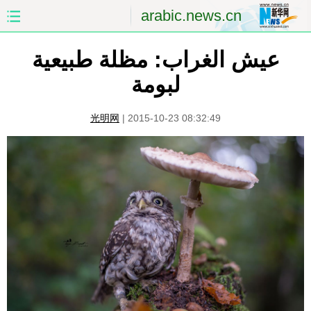
arabic.news.cn
عيش الغراب: مظلة طبيعية
الصفحة الأولى
الصين
لبومة
العالم
الشرق الأوسط
光明网
|
2015-10-23 08:32:49
الصين والعالم العربي
الاقتصاد
الثقافة والتعليم
العلوم والصحة
السياحة والبيئة
الرياضة
الصور
مؤتمر صحفى للخارجية