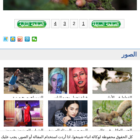
2
4
3
1
الصور
القطط في الأواني
فنانة تحول وجوه الناس
التمساح يصبح صديق
الزجاجية
إلى الشخصيات الكرتونية
الناس في كوستا ريكا
باستخدام الماكياج
الحب العائلي في عالم
البوم صور الممثلة الصينية
الشباب الصينيون يقيمون
الحيوان
ياو تشن على مجلة
حفل الزفاف وفقا لطريقة
كل الحقوق محفوظة لوكالة انباء شينخوا، اذا أردت استخدام المقالة أو الصور، يجب عليك
"أسرة هان"