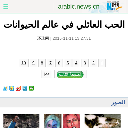
arabic.news.cn
الحب العائلي في عالم الحيوانات
الصفحة الأولى
الصين
العالم
الشرق الأوسط
环球网
|
2015-11-11 13:27:31
الصين والعالم العربي
الاقتصاد
1
10
9
8
7
6
5
4
3
2
الثقافة والتعليم
العلوم والصحة
>>|
السياحة والبيئة
الرياضة
الصور
مؤتمر صحفى للخارجية
الصور