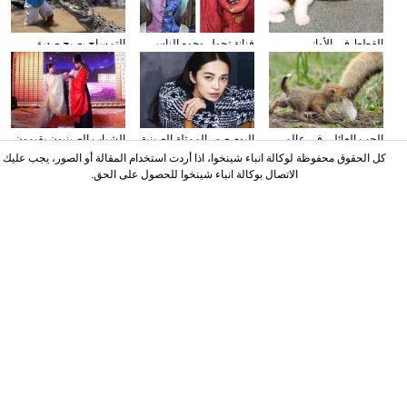
القطط في الأواني
فنانة تحول وجوه الناس
التمساح يصبح صديق
الزجاجية
إلى الشخصيات الكرتونية
الناس في كوستا ريكا
باستخدام الماكياج
الحب العائلي في عالم
البوم صور الممثلة الصينية
الشباب الصينيون يقيمون
الحيوان
ياو تشن على مجلة
حفل الزفاف وفقا لطريقة
كل الحقوق محفوظة لوكالة انباء شينخوا، اذا أردت استخدام المقالة أو الصور، يجب عليك
"أسرة هان"
الاتصال بوكالة انباء شينخوا للحصول على الحق.