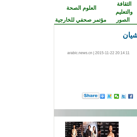
الثقافة
العلوم الصحة
والتعليم
الصور
مؤتمر صحفي للخارجية
شيان
arabic.news.cn
|
2015-11-22 20:14:11