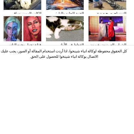
التمساح يصبح صديق
الغنية للجليد والنار:
الكلب المميز يساق
الناس في كوستا ريكا
المصور يلتقط صورا في
السيارات
الأنهار الجليدية
الشباب الصينيون يقيمون
القطط في الأواني
فنانة تحول وجوه الناس
حفل الزفاف وفقا لطريقة
الزجاجية
إلى الشخصيات الكرتونية
كل الحقوق محفوظة لوكالة انباء شينخوا، اذا أردت استخدام المقالة أو الصور، يجب عليك
"أسرة هان"
باستخدام الماكياج
الاتصال بوكالة انباء شينخوا للحصول على الحق.