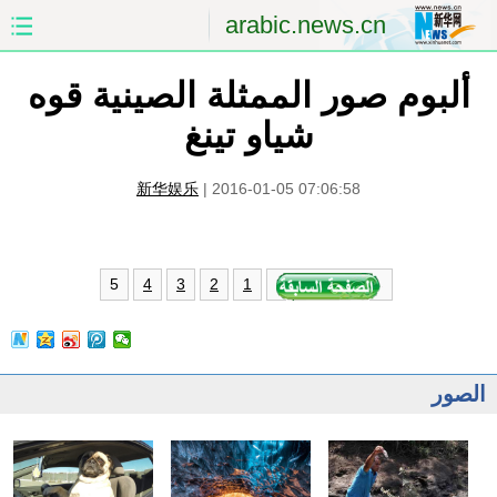
arabic.news.cn
ألبوم صور الممثلة الصينية قوه
الصفحة الأولى
الصين
شياو تينغ
العالم
الشرق الأوسط
新华娱乐
|
2016-01-05 07:06:58
الصين والعالم العربي
الاقتصاد
الثقافة والتعليم
العلوم والصحة
5
4
3
2
1
السياحة والبيئة
الرياضة
الصور
مؤتمر صحفى للخارجية
الصور