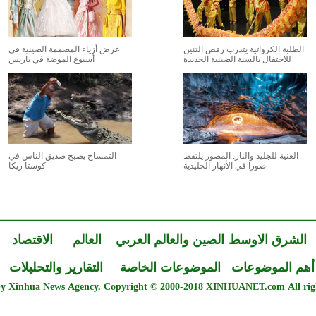
الطلبة الكرواتية يتدرب رقص التنين
عرض أزياء المصممة الصينية في
للاحتفال بالسنة الصينية الجديدة
أسبوع الموضة في باريس
الغنية للجليد والنار: المصور يلتقط
التمساح يصبح صديق الناس في
صورا في الأنهار الجليدية
كوستا ريكا
الشرق الاوسط
الصين والعالم العربي
العالم
الاقتصاد
أهم الموضوعات
الموضوعات الخاصة
التقارير والتحليلات
y Xinhua News Agency. Copyright © 2000-2018 XINHUANET.com All righ