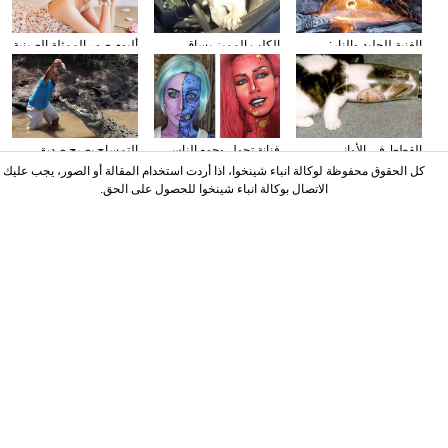
الغنية للجليد والنار:
الكلب المميز يساق
ألبوم صور الممثلة الصينية
المصور يلتقط صورا في
السيارات
سون تشيان
الأنهار الجليدية
القطط في الأواني
فنانة تحول وجوه الناس
التمساح يصبح صديق
الزجاجية
إلى الشخصيات الكرتونية
الناس في كوستا ريكا
كل الحقوق محفوظة لوكالة انباء شينخوا، اذا أردت استخدام المقالة أو الصور، يجب عليك
باستخدام الماكياج
الاتصال بوكالة انباء شينخوا للحصول على الحق.