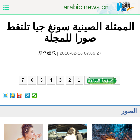
arabic.news.cn
الممثلة الصينية سونغ جيا تلتقط
الصفحة الأولى
الصين
صورا للمجلة
العالم
الشرق الأوسط
新华娱乐
|
2016-02-16 07:06:27
الصين والعالم العربي
الاقتصاد
الثقافة والتعليم
العلوم والصحة
7
6
5
4
3
2
1
السياحة والبيئة
الرياضة
الصور
مؤتمر صحفى للخارجية
الصور