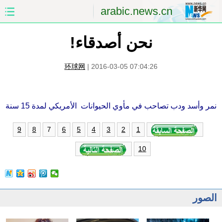
arabic.news.cn
نحن أصدقاء!
الصفحة الأولى
الصين
العالم
الشرق الأوسط
环球网
|
2016-03-05 07:04:26
الصين والعالم العربي
الاقتصاد
نمر وأسد ودب تصاحب في مأوي الحيوانات الأمريكي لمدة 15 سنة
الثقافة والتعليم
العلوم والصحة
7
9
8
6
5
4
3
2
1
السياحة والبيئة
الرياضة
10
الصور
مؤتمر صحفى للخارجية
الصور