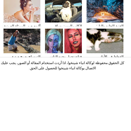
الغنية للجليد والنار:
الكلب المميز يساق
ألبوم صور الممثلة الصينية
المصور يلتقط صورا في
السيارات
سون تشيان
الأنهار الجليدية
القطط في الأواني
فنانة تحول وجوه الناس
التمساح يصبح صديق
الزجاجية
إلى الشخصيات الكرتونية
الناس في كوستا ريكا
كل الحقوق محفوظة لوكالة انباء شينخوا، اذا أردت استخدام المقالة أو الصور، يجب عليك
باستخدام الماكياج
الاتصال بوكالة انباء شينخوا للحصول على الحق.