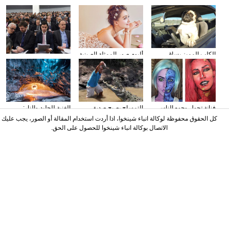
الكلب المميز يساق
ألبوم صور الممثلة الصينية
وسائل الإعلام الأجنبية
السيارات
سون تشيان
تولي اهتمامها بتقرير عمل
الحكومة
فنانة تحول وجوه الناس
التمساح يصبح صديق
الغنية للجليد والنار:
إلى الشخصيات الكرتونية
الناس في كوستا ريكا
المصور يلتقط صورا في
كل الحقوق محفوظة لوكالة انباء شينخوا، اذا أردت استخدام المقالة أو الصور، يجب عليك
باستخدام الماكياج
الأنهار الجليدية
الاتصال بوكالة انباء شينخوا للحصول على الحق.