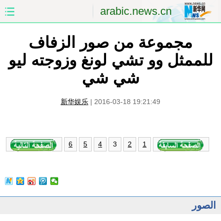
arabic.news.cn
مجموعة من صور الزفاف
الصفحة الأولى
الصين
للممثل وو تشي لونغ وزوجته ليو
العالم
الشرق الأوسط
شي شي
الصين والعالم العربي
الاقتصاد
新华娱乐
|
2016-03-18 19:21:49
الثقافة والتعليم
العلوم والصحة
السياحة والبيئة
الرياضة
3
6
5
4
2
1
الصور
مؤتمر صحفى للخارجية
الصور