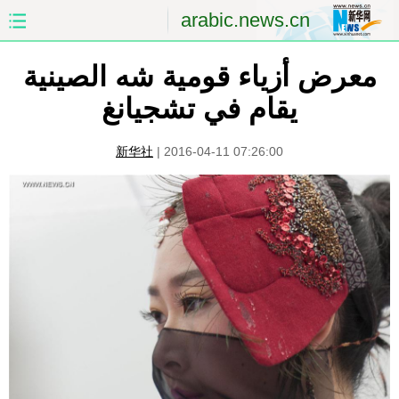
arabic.news.cn
معرض أزياء قومية شه الصينية
الصفحة الأولى
الصين
يقام في تشجيانغ
العالم
الشرق الأوسط
新华社
|
2016-04-11 07:26:00
الصين والعالم العربي
الاقتصاد
الثقافة والتعليم
العلوم والصحة
السياحة والبيئة
الرياضة
الصور
مؤتمر صحفى للخارجية