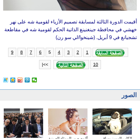
أقيمت الدورة الثالثة لمسابقة تصميم الأزياء لقومية شه على نهر
خهشي في محافظة جينغنينغ الذاتية الحكم لقومية شه في مقاطعة
تشجيانغ في 9 أبريل. (شينخوا/لي سو رن)
5
9
8
7
6
4
3
2
1
>>|
10
الصور
الكلب المميز يساق
ألبوم صور الممثلة الصينية