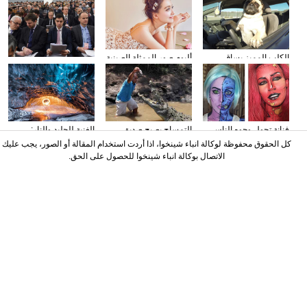
الكلب المميز يساق
ألبوم صور الممثلة الصينية
وسائل الإعلام الأجنبية
السيارات
سون تشيان
تولي اهتمامها بتقرير عمل
الحكومة
فنانة تحول وجوه الناس
التمساح يصبح صديق
الغنية للجليد والنار:
إلى الشخصيات الكرتونية
الناس في كوستا ريكا
المصور يلتقط صورا في
كل الحقوق محفوظة لوكالة انباء شينخوا، اذا أردت استخدام المقالة أو الصور، يجب عليك
باستخدام الماكياج
الأنهار الجليدية
الاتصال بوكالة انباء شينخوا للحصول على الحق.