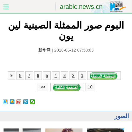
arabic.news.cn
البوم صور الممثلة الصينية لين
الصفحة الأولى
الصين
يون
العالم
الشرق الأوسط
新华网
|
2016-05-12 07:38:03
الصين والعالم العربي
الاقتصاد
الثقافة والتعليم
العلوم والصحة
9
8
7
6
5
4
3
2
1
السياحة والبيئة
الرياضة
>>|
10
الصور
مؤتمر صحفى للخارجية
الصور