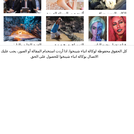
الكلب المميز يساق
ألبوم صور الممثلة الصينية
وسائل الإعلام الأجنبية
السيارات
سون تشيان
تولي اهتمامها بتقرير عمل
الحكومة
فنانة تحول وجوه الناس
التمساح يصبح صديق
الغنية للجليد والنار:
إلى الشخصيات الكرتونية
الناس في كوستا ريكا
المصور يلتقط صورا في
كل الحقوق محفوظة لوكالة انباء شينخوا، اذا أردت استخدام المقالة أو الصور، يجب عليك
باستخدام الماكياج
الأنهار الجليدية
الاتصال بوكالة انباء شينخوا للحصول على الحق.