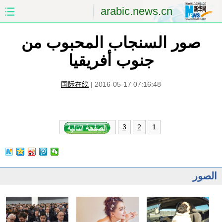
arabic.news.cn
صور السنجاب المحبوب من
الصفحة الأولى
الصين
جنوب أفريقيا
العالم
الشرق الأوسط
国际在线
|
2016-05-17 07:16:48
الصين والعالم العربي
الاقتصاد
الثقافة والتعليم
العلوم والصحة
1
3
2
السياحة والبيئة
الرياضة
الصور
مؤتمر صحفى للخارجية
الصور