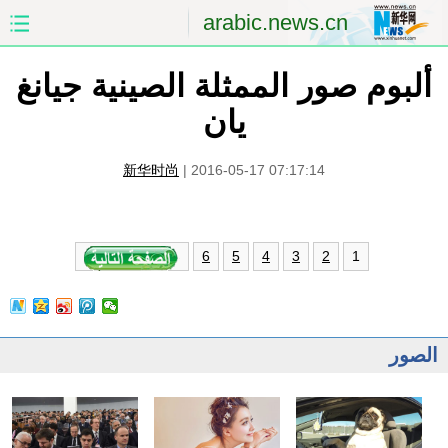
arabic.news.cn
ألبوم صور الممثلة الصينية جيانغ
الصفحة الأولى
الصين
يان
العالم
الشرق الأوسط
新华时尚
|
2016-05-17 07:17:14
الصين والعالم العربي
الاقتصاد
الثقافة والتعليم
العلوم والصحة
1
6
5
4
3
2
السياحة والبيئة
الرياضة
الصور
مؤتمر صحفى للخارجية
الصور