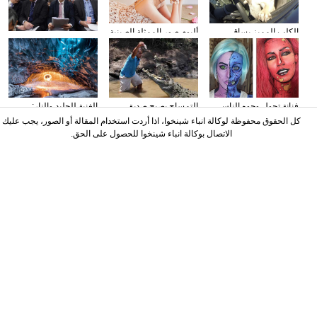
الكلب المميز يساق
ألبوم صور الممثلة الصينية
وسائل الإعلام الأجنبية
السيارات
سون تشيان
تولي اهتمامها بتقرير عمل
الحكومة
فنانة تحول وجوه الناس
التمساح يصبح صديق
الغنية للجليد والنار:
إلى الشخصيات الكرتونية
الناس في كوستا ريكا
المصور يلتقط صورا في
كل الحقوق محفوظة لوكالة انباء شينخوا، اذا أردت استخدام المقالة أو الصور، يجب عليك
باستخدام الماكياج
الأنهار الجليدية
الاتصال بوكالة انباء شينخوا للحصول على الحق.