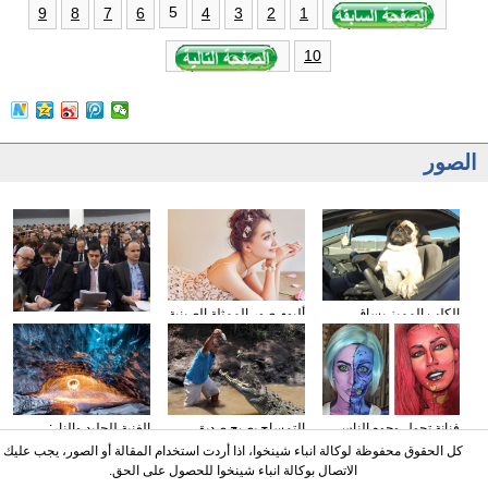
5
9
8
7
6
4
3
2
1
10
الصور
الكلب المميز يساق
ألبوم صور الممثلة الصينية
وسائل الإعلام الأجنبية
السيارات
سون تشيان
تولي اهتمامها بتقرير عمل
الحكومة
فنانة تحول وجوه الناس
التمساح يصبح صديق
الغنية للجليد والنار:
إلى الشخصيات الكرتونية
الناس في كوستا ريكا
المصور يلتقط صورا في
كل الحقوق محفوظة لوكالة انباء شينخوا، اذا أردت استخدام المقالة أو الصور، يجب عليك
باستخدام الماكياج
الأنهار الجليدية
الاتصال بوكالة انباء شينخوا للحصول على الحق.