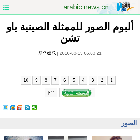
arabic.news.cn
ألبوم الصور للممثلة الصينية ياو
الصفحة الأولى
الصين
تشن
العالم
الشرق الأوسط
新华娱乐
|
2016-08-19 06:03:21
الصين والعالم العربي
الاقتصاد
الثقافة والتعليم
العلوم والصحة
1
10
9
8
7
6
5
4
3
2
السياحة والبيئة
الرياضة
>>|
الصور
مؤتمر صحفى للخارجية
الصور