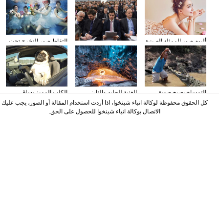
ألبوم صور الممثلة الصينية
التقاط صور التخرج تحت
وسائل الإعلام الأجنبية
سون تشيان
المياه
تولي اهتمامها بتقرير عمل
الحكومة
التمساح يصبح صديق
الغنية للجليد والنار:
الكلب المميز يساق
الناس في كوستا ريكا
المصور يلتقط صورا في
السيارات
كل الحقوق محفوظة لوكالة انباء شينخوا، اذا أردت استخدام المقالة أو الصور، يجب عليك
الأنهار الجليدية
الاتصال بوكالة انباء شينخوا للحصول على الحق.