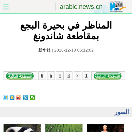
arabic.news.cn
المناظر في بحيرة البجع
الصفحة الأولى
الصين
بمقاطعة شاندونغ
العالم
الشرق الأوسط
新华社
|
2016-12-19 05:12:02
الصين والعالم العربي
الاقتصاد
الثقافة والتعليم
العلوم والصحة
2
6
5
4
3
1
السياحة والبيئة
الرياضة
الصور
مؤتمر صحفى للخارجية
الصور