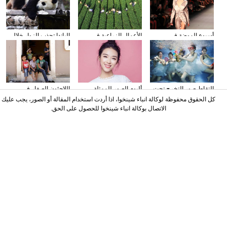
أسبوع الموضة في
الأعمال الزراعية في
الباندا تجذب الزوار خلال
نيويورك
فصل الخريف
عطلة العيد الوطني
الصيني
التقاط صور التخرج تحت
ألبوم الصور للممثلة
اللاجئون الصغار فى
المياه
الصينية نينغ شين
دمشق بسوريا
كل الحقوق محفوظة لوكالة انباء شينخوا، اذا أردت استخدام المقالة أو الصور، يجب عليك
الاتصال بوكالة انباء شينخوا للحصول على الحق.