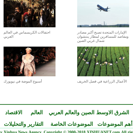
الإمارات المتحدة تصبح أكبر مصادر
احتفالات الكريسماس في العالم
ومقاصد للمسافرين لمطار ينتشوان
العربي
شمال غربي الصين
الأعمال الزراعية في فصل الخريف
أسبوع الموضة في نيويورك
الشرق الاوسط
الصين والعالم العربي
العالم
الاقتصاد
أهم الموضوعات
الموضوعات الخاصة
التقارير والتحليلات
y Xinhua News Agency. Copyright © 2000-2018 XINHUANET.com All righ