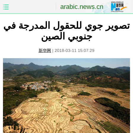
arabic.news.cn
الصفحة الأولى
الصين
تصوير جوي للحقول المدرجة في
جنوبي الصين
العالم
الشرق الأوسط
新华网
|
2018-03-11 15:07:29
الصين والعالم العربي
الاقتصاد
الثقافة والتعليم
العلوم والصحة
السياحة والبيئة
الرياضة
الصور
مؤتمر صحفى للخارجية