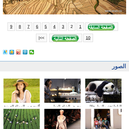
2
9
8
7
6
5
4
3
1
>>|
10
الصور
الباندا تجذب الزوار خلال
معرض الشاى الدولى
ألبوم صور الممثلة الصينية
عطلة العيد الوطني
يقام فى مدينة داليان
شيونغ ناى جين
الصيني