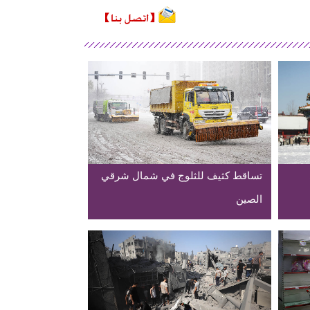
تساقط كثيف للثلوج في شمال شرقي
الصين