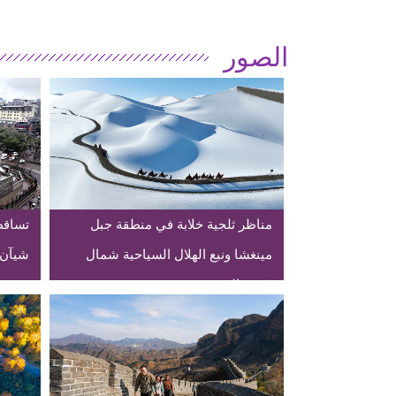
الصور
مناظر ثلجية خلابة في منطقة جبل
تساقط
مينغشا ونبع الهلال السياحية شمال
شيآن 
غربي الصين