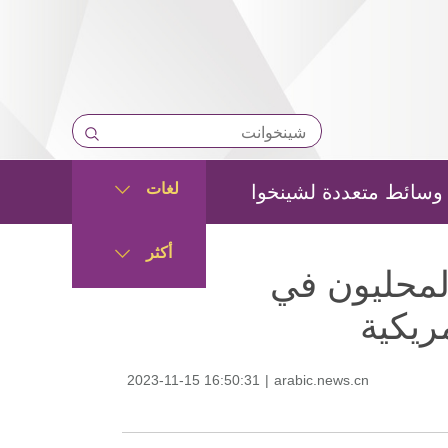
لغات
وسائط متعددة لشينخوا
أكثر
لمحليون في
مريكية
2023-11-15 16:50:31
|
arabic.news.cn