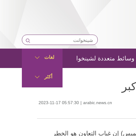
لغات
وسائط متعددة لشينخوا
أكثر
بر
2023-11-17 05:57:30
|
arabic.news.cn
 اليوم (الخميس) إن غياب التعاون هو الخطر