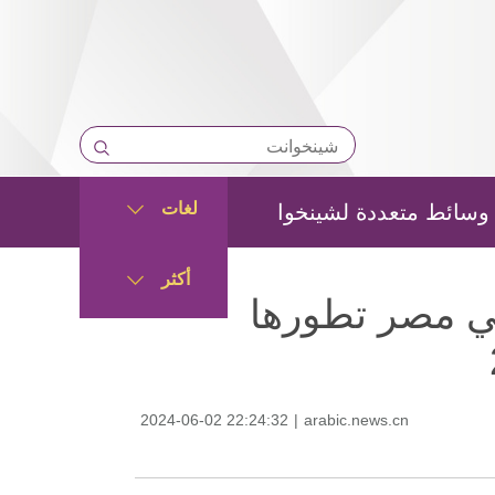
لغات
وسائط متعددة لشينخوا
أكثر
في مصر تطورها
2024-06-02 22:24:32
|
arabic.news.cn