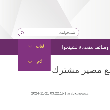
لغات
وسائط متعددة لشينخوا
أكثر
تمع مصير مشترك
2024-11-21 03:22:15
|
arabic.news.cn