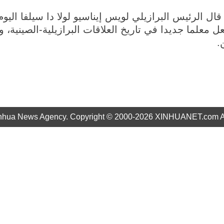
نوفمبر 2024 (شينخوا) قال الرئيس البرازيلي لويس إيناسيو لولا دا سيلفا
معلما جديدا في تاريخ العلاقات البرازيلية-الصينية، 
ن.
nhua News Agency. Copyright © 2000-2026 XINHUANET.com All 