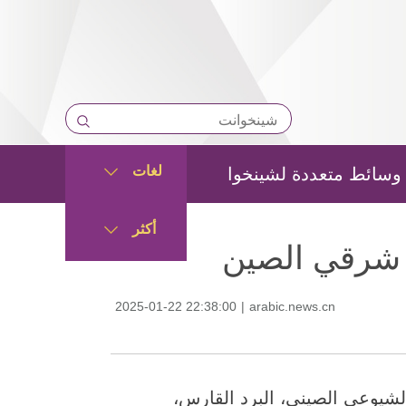
لغات
وسائط متعددة لشينخوا
أكثر
 شرقي الصين
2025-01-22 22:38:00
|
arabic.news.cn
للحزب الشيوعي الصيني، البرد القارس،