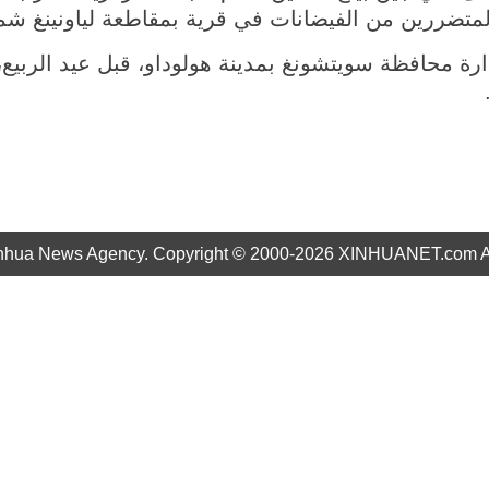
ص المتضررين من الفيضانات في قرية بمقاطعة لياونينغ 
دارة محافظة سويتشونغ بمدينة هولوداو، قبل عيد الربي
nhua News Agency. Copyright © 2000-2026 XINHUANET.com All 