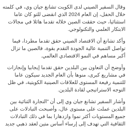
وقال السفير الصيني لدى الكويت تشانغ جيان وي، في كلمته
خلال الحفل، إن العام 2024 الذي انقضى للتو كان عاما
استثنائيا، حيث حققت الصين خلاله تقدما هائلا في مجالات
الابتكار العلمي والتكنولوجي.
وأكد تشانغ أن الاقتصاد الصيني حقق تقدما مطردا، فيما
تواصل التنمية عالية الجودة التقدم بقوة، فالصين ما تزال
أكبر مساهم في النمو الاقتصادي العالمي.
وأوضح أن التعاون بين البلدين حقق تقدما إيجابيا وإنجازات
في مشاريع كبرى، منوها بأن العام الجديد سيكون عاما
للتنمية رفيعة المستوى للعلاقات الصينية الكويتية، في ظل
التوجه الاستراتيجي لقادة البلدين.
وأشار السفير تشانغ جيان وي إلى أن "التجارة الثنائية بين
البلدين عملت على مستوى عال، وأصبحت التبادلات على
جميع المستويات أكثر نموا وازدهارا بما في ذلك التبادلات
الثقافية التي تهدف إلى إرساء أساس متين لعقد ذهبي جديد