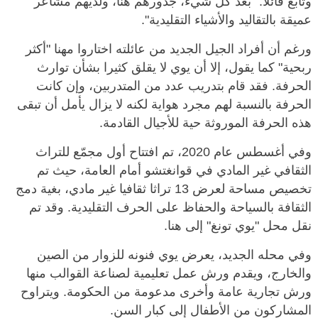
وتابع قائلا: "بعد كل شيء، جذورهم هنا، ولديهم مشاعر
عميقة بالتقاليد والأشياء التقليدية".
ورغم أن أفراد الجيل الجديد من عائلته اختاروا مهنا "أكثر
ربحية" كما يقول، إلا أن يوي لا يقلق كثيرا بشأن توارث
الحرفة. فقد قام بتدريب عدد من المتدربين، وإن كانت
الحرفة بالنسبة لهم مجرد هواية لكنه لا يزال يأمل أن تبقى
هذه الحرفة الموروثة حية للأجيال القادمة.
وفي أغسطس عام 2020، تم افتتاح أول مجمّع للتراث
الثقافي غير المادي في قوانغتشو أمام العامة، حيث تم
تخصيص مساحة لعرض 13 تراثا ثقافيا غير مادي، بغية دمج
الثقافة بالسياحة والحفاظ على الحرف التقليدية. وقد تم
نقل محل "يوي تونغ" إلى هنا.
وفي محله الجديد، يعرض يوي فنونه للزوار من الصين
والخارج، ويقدم ورش عمل تعليمية لصناعة القوالب منها
ورش تجارية عامة وأخرى مدعومة من الحكومة. ويتراوح
المشاركون من الأطفال إلى كبار السن.