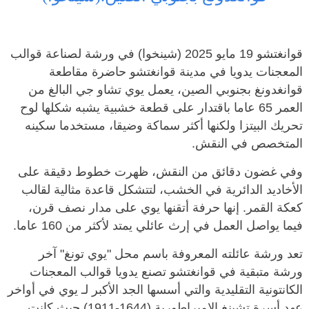
قوانغتشو 19 مايو 2025 (شينخوا) في ورشة لصناعة قوالب
المعجنات يدويا في مدينة قوانغتشو حاضرة مقاطعة
قوانغدونغ بجنوبي الصين، يعمل يوي تشاو جي البالغ من
العمر 65 عاما باقتدار على قطعة خشبية يشبه شكلها لوح
تحريك البيتزا ولكنها أكثر سماكة وضيقا، مستخدما سكينه
المتخصص في النقش.
وفي غضون دقائق من النقش، ظهرت خطوط دقيقة على
الأخاديد الدائرية في الخشب، لتتشكل قاعدة مثالية لقالب
كعكة القمر. إنها حرفة أتقنها يوي على مدار نصف قرن،
فيما يواصل العمل في إرث عائلي يمتد لأكثر من 160 عاما.
تعد ورشة عائلته المعروفة باسم محل "يوي تونغ" آخر
ورشة متبقية في قوانغتشو تصنع يدويا قوالب المعجنات
الكانتونية التقليدية والتي أسسها الجد الأكبر لـ يوي في أواخر
عهد أسرة تشينغ الإمبراطورية (1644-1911) حيث كانت