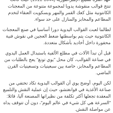
تنتج قوالب منقوشة يدويا لمجموعة متنوعة من المعجنات
الكانتونية مثل كعك القمر والمهر وبسكويت العنقاء لتخدم
المطاعم والمخابز والمنازل على حد سواء.
لطالما لعبت القوالب اليدوية دورا أساسيا في صنع المعجنات
الكانتونية حيث يتم بواسطتها ضغط العجين في نقوش فنية
محفورة داخل أخاديد بأشكال متعددة.
قبل أن تبدأ الآلات في مطلع الألفية باستبدال العمل اليدوي
في صناعة القوالب، كان محل "يوي تونغ" يعج بالطلبات من
المطاعم والمخابز، خاصة بين سبعينيات وتسعينيات القرن
الماضي.
لكن اليوم، أوضح يوي أن القوالب اليدوية تكاد تختفي من
صناعة الأغذية في قوانغتشو، حيث إن عملية النقش والتلميع
المعقدة تجعلها أكثر تكلفة من نظيراتها المصنعة آليا، قائلا:
"السرعة هي كل شيء في عالم اليوم"، دون أن تتوقف يداه
عن مواصلة النقش.