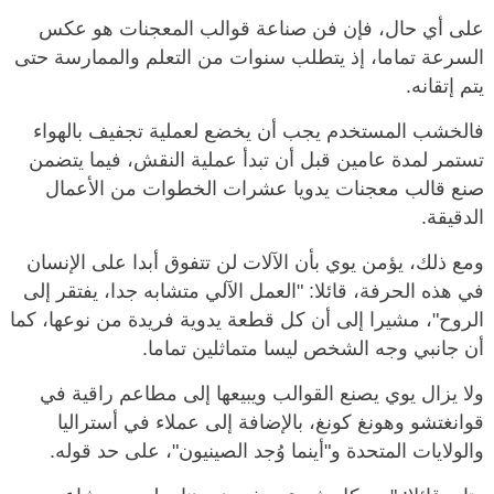
على أي حال، فإن فن صناعة قوالب المعجنات هو عكس
السرعة تماما، إذ يتطلب سنوات من التعلم والممارسة حتى
يتم إتقانه.
فالخشب المستخدم يجب أن يخضع لعملية تجفيف بالهواء
تستمر لمدة عامين قبل أن تبدأ عملية النقش، فيما يتضمن
صنع قالب معجنات يدويا عشرات الخطوات من الأعمال
الدقيقة.
ومع ذلك، يؤمن يوي بأن الآلات لن تتفوق أبدا على الإنسان
في هذه الحرفة، قائلا: "العمل الآلي متشابه جدا، يفتقر إلى
الروح"، مشيرا إلى أن كل قطعة يدوية فريدة من نوعها، كما
أن جانبي وجه الشخص ليسا متماثلين تماما.
ولا يزال يوي يصنع القوالب ويبيعها إلى مطاعم راقية في
قوانغتشو وهونغ كونغ، بالإضافة إلى عملاء في أستراليا
والولايات المتحدة و"أينما وُجد الصينيون"، على حد قوله.