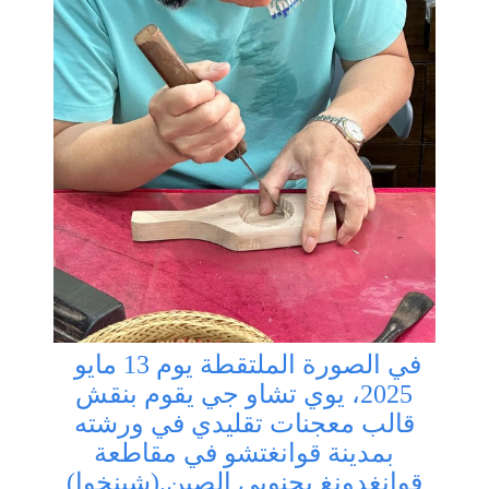
في الصورة الملتقطة يوم 13 مايو
2025، يوي تشاو جي يقوم بنقش
قالب معجنات تقليدي في ورشته
بمدينة قوانغتشو في مقاطعة
قوانغدونغ بجنوبي الصين.(شينخوا)