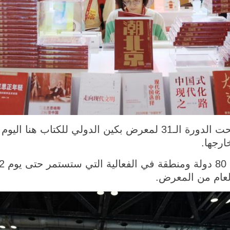
بكين 18 يونيو 2025 (شينخوا) افتتحت الدورة الـ31 لمعرض بكين الد
عام من المعرض.