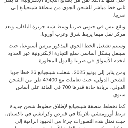
على متنها 52.71 طن من بضائع التجارة الإلكترونية، ما يمثل
ثاني خط مباشر للشحن الجوي من منطقة شينجيانغ إلى
صربيا.
وتقع نيس في جنوبي صربيا وسط شبه جزيرة البلقان، وتعد
مركز نقل مهما يربط شرق وغرب أوروبا.
وسيتم تشغيل الخط الجوي المذكور مرتين أسبوعيا، حيث
سينقل بشكل أساسي سلع التجارة الإلكترونية عبر الحدود
ليخدم الأسواق في صربيا والدول المجاورة.
ومن يناير إلى يونيو 2025، شغلت شينجيانغ 26 خطا جويا
للشحن الدولي، حيث تعاملت مع 47400 طن من الشحن
الدولي، بزيادة حادة قدرها 700 في المائة على أساس
سنوي.
كما تخطط منطقة شينجيانغ لإطلاق خطوط شحن جديدة
تربط أورومتشي بلارنكا في قبرص وكراتشي في باكستان،
حيث تمثل هذه التطورات جزءا من الجهود الرامية إلى