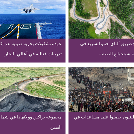
ح طريق ألتاي-خمو السريع في
عودة تشكيلات بحرية صينية بعد إك
 شينجيانغ الصينية
تدريبات قتالية في أعالي البحار
نيون حصلوا على مساعدات في
مجموعة براكين وولانهادا في شما
الصين