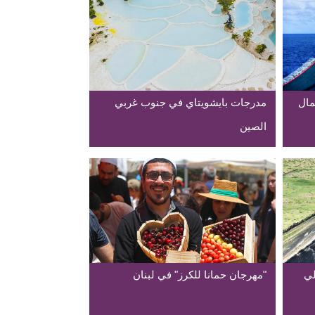
مال
مدرجات بايشويتاي في جنوب غربي
الصين
لي
"مهرجان حمانا للكرز" في لبنان